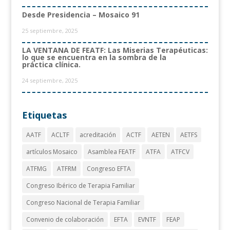
Desde Presidencia – Mosaico 91
25 septiembre, 2025
LA VENTANA DE FEATF: Las Miserias Terapéuticas:
lo que se encuentra en la sombra de la
práctica clínica.
24 septiembre, 2025
Etiquetas
AATF
ACLTF
acreditación
ACTF
AETEN
AETFS
artículos Mosaico
Asamblea FEATF
ATFA
ATFCV
ATFMG
ATFRM
Congreso EFTA
Congreso Ibérico de Terapia Familiar
Congreso Nacional de Terapia Familiar
Convenio de colaboración
EFTA
EVNTF
FEAP