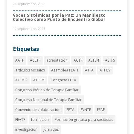
24 septiembre, 2025
Voces Sistémicas por la Paz: Un Manifiesto
Colectivo como Punto de Encuentro Global
10 septiembre, 2025
Etiquetas
AATF
ACLTF
acreditación
ACTF
AETEN
AETFS
artículos Mosaico
Asamblea FEATF
ATFA
ATFCV
ATFMG
ATFRM
Congreso EFTA
Congreso Ibérico de Terapia Familiar
Congreso Nacional de Terapia Familiar
Convenio de colaboración
EFTA
EVNTF
FEAP
FEATF
formación
Formación gratuita para socios/as
investigación
Jornadas