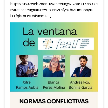
https://us02web.zoom.us/meetings/87687144937/i
nvitations?signature=PtCNn2LnfyaCbMHmBobytu-
lT1fqkCoCi5Dofymm4LQ