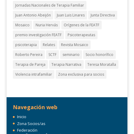
Jornadas Nacionales de Terapia Familiar
Juan Antonio Abeijón
Juan Luis Linares
Junta Directiva
Mosaico
Nuria Hervás
Orígenes de la FEATF
premio investigación FEATF
Psicoterapeutas
psicoterapia
Relates
Revista Mosaico
Roberto Pereira
SCTF
seminario
Socio honorífico
Terapia de Pareja
Terapia Narrativa
Teresa Moratalla
Violencia intrafamiliar
Zona exclusiva para socios
Navegación web
Inicio
Zona Socios/as
Federación