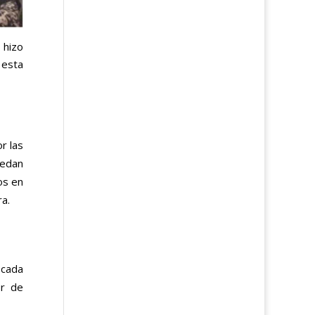
 hizo
n esta
r las
uedan
os en
a.
 cada
or de