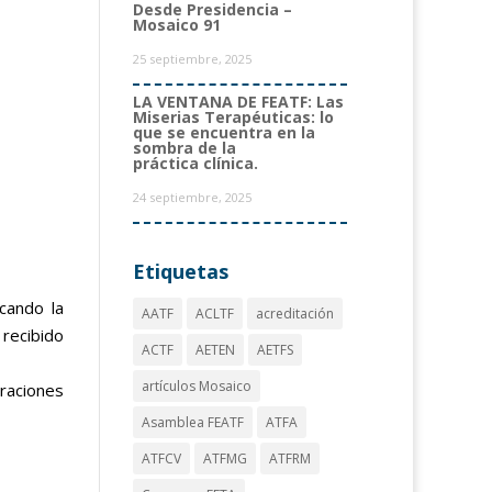
Desde Presidencia –
Mosaico 91
25 septiembre, 2025
LA VENTANA DE FEATF: Las
Miserias Terapéuticas: lo
que se encuentra en la
sombra de la
práctica clínica.
24 septiembre, 2025
Etiquetas
cando la
AATF
ACLTF
acreditación
 recibido
ACTF
AETEN
AETFS
artículos Mosaico
raciones
Asamblea FEATF
ATFA
ATFCV
ATFMG
ATFRM