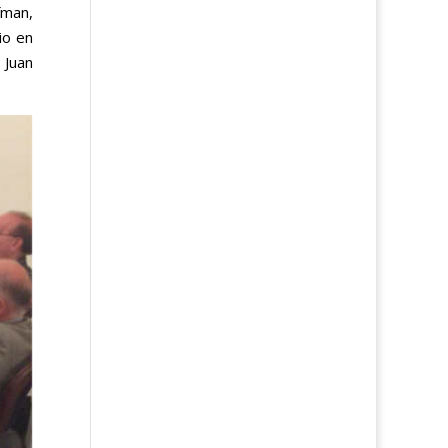
fman,
io en
 Juan