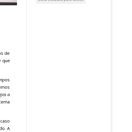
os de
y que
empos
hemos
jos a
 tema
 caso
do. A