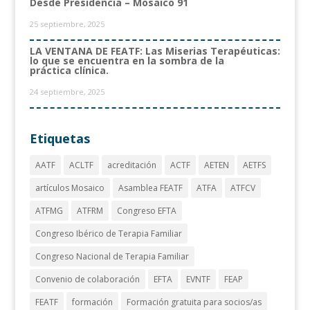
Desde Presidencia – Mosaico 91
25 septiembre, 2025
LA VENTANA DE FEATF: Las Miserias Terapéuticas:
lo que se encuentra en la sombra de la
práctica clínica.
24 septiembre, 2025
Etiquetas
AATF
ACLTF
acreditación
ACTF
AETEN
AETFS
artículos Mosaico
Asamblea FEATF
ATFA
ATFCV
ATFMG
ATFRM
Congreso EFTA
Congreso Ibérico de Terapia Familiar
Congreso Nacional de Terapia Familiar
Convenio de colaboración
EFTA
EVNTF
FEAP
FEATF
formación
Formación gratuita para socios/as