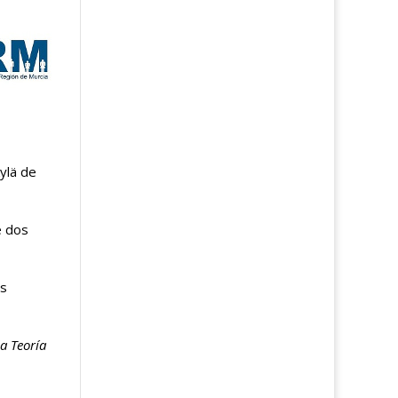
ylä de
e dos
as
a Teoría