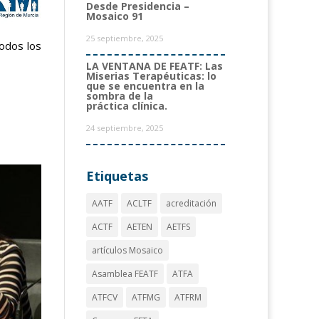
Desde Presidencia –
Mosaico 91
25 septiembre, 2025
odos los
LA VENTANA DE FEATF: Las
Miserias Terapéuticas: lo
que se encuentra en la
sombra de la
práctica clínica.
24 septiembre, 2025
Etiquetas
AATF
ACLTF
acreditación
ACTF
AETEN
AETFS
artículos Mosaico
Asamblea FEATF
ATFA
ATFCV
ATFMG
ATFRM