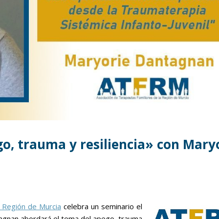
, trauma y resiliencia» con Mary
a Región de Murcia
celebra un seminario el
agnan abordará el tema del apego, trauma