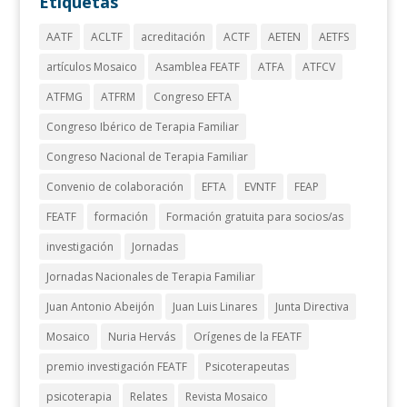
Etiquetas
AATF
ACLTF
acreditación
ACTF
AETEN
AETFS
artículos Mosaico
Asamblea FEATF
ATFA
ATFCV
ATFMG
ATFRM
Congreso EFTA
Congreso Ibérico de Terapia Familiar
Congreso Nacional de Terapia Familiar
Convenio de colaboración
EFTA
EVNTF
FEAP
FEATF
formación
Formación gratuita para socios/as
investigación
Jornadas
Jornadas Nacionales de Terapia Familiar
Juan Antonio Abeijón
Juan Luis Linares
Junta Directiva
Mosaico
Nuria Hervás
Orígenes de la FEATF
premio investigación FEATF
Psicoterapeutas
psicoterapia
Relates
Revista Mosaico