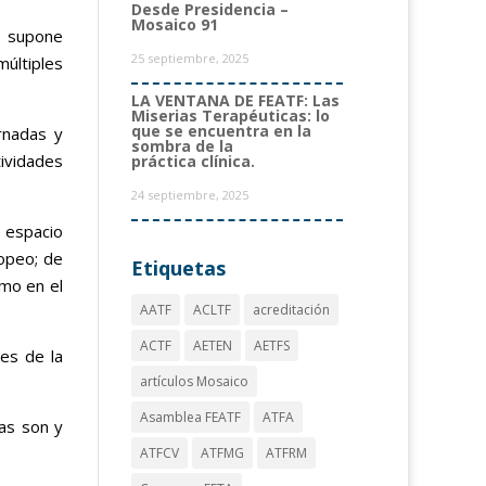
Desde Presidencia –
Mosaico 91
o supone
25 septiembre, 2025
múltiples
LA VENTANA DE FEATF: Las
Miserias Terapéuticas: lo
que se encuentra en la
rnadas y
sombra de la
tividades
práctica clínica.
24 septiembre, 2025
 espacio
ropeo; de
Etiquetas
omo en el
AATF
ACLTF
acreditación
ACTF
AETEN
AETFS
es de la
artículos Mosaico
Asamblea FEATF
ATFA
nas son y
ATFCV
ATFMG
ATFRM