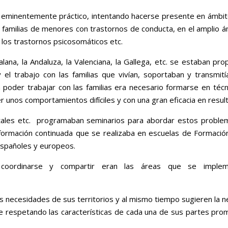
o eminentemente práctico, intentando hacerse presente en ámbi
con familias de menores con trastornos de conducta, en el amplio 
, los trastornos psicosomáticos etc.
ana, la Andaluza, la Valenciana, la Gallega, etc. se estaban pr
 el trabajo con las familias que vivían, soportaban y transmit
a poder trabajar con las familias era necesario formarse en téc
unos comportamientos difíciles y con una gran eficacia en resul
tales etc. programaban seminarios para abordar estos proble
formación continuada que se realizaba en escuelas de Formació
españoles y europeos.
es, coordinarse y compartir eran las áreas que se imple
s necesidades de sus territorios y al mismo tiempo sugieren la 
e respetando las características de cada una de sus partes pro