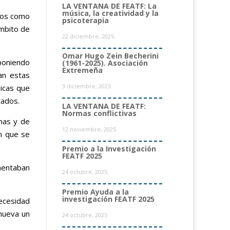
LA VENTANA DE FEATF: La
música, la creatividad y la
tos como
psicoterapia
ámbito de
22 diciembre, 2025
Omar Hugo Zein Becherini
oponiendo
(1961-2025). Asociación
Extremeña
ían estas
3 diciembre, 2025
nicas que
tados.
LA VENTANA DE FEATF:
Normas conflictivas
mas y de
12 noviembre, 2025
n que se
Premio a la Investigación
FEATF 2025
mentaban
24 octubre, 2025
Premio Ayuda a la
investigación FEATF 2025
necesidad
mueva un
24 octubre, 2025